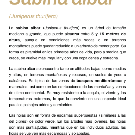
(Juniperus thurifera)
La
sabina albar
(
Juniperus thurifera
) es un árbol de tamaño
mediano a grande, que puede alcanzar entre
5 y 15 metros de
altura
, aunque en condiciones más secas o en terrenos
montañosos puede quedar reducido a un arbusto de menor porte. Su
forma es piramidal en los primeros años de vida, pero a medida que
crece, se vuelve más irregular y con una copa densa y estrecha.
La sabina albar se encuentra tanto en altitudes bajas, como medias
y altas, en terrenos montañosos y rocosos, en suelos de yeso o
calcáreos. Es típica de las zonas de
bosques mediterráneos
y
matorrales, así como en las estribaciones de las montañas y zonas
de clima continental. Es muy resistente a la sequía, el viento y las
temperaturas extremas, lo que la convierte en una especie ideal
para los paisajes áridos y semiáridos.
Las hojas son en forma de escamas superpuestas (similares a las
del ciprés) de color verde. En los árboles más jóvenes, las hojas
son más puntiagudas, mientras que en los individuos adultos, las
hojas se vuelven más escamosas y solapadas.