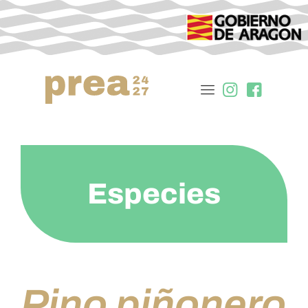
Especies
Pino piñonero