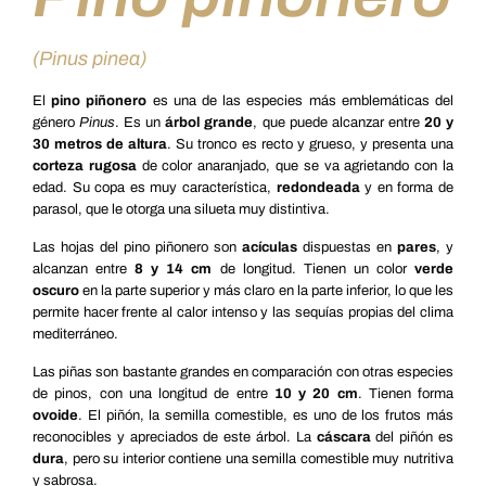
(Pinus pinea)
El
pino piñonero
es una de las especies más emblemáticas del
género
Pinus
. Es un
árbol grande
, que puede alcanzar entre
20 y
30 metros de altura
. Su tronco es recto y grueso, y presenta una
corteza rugosa
de color anaranjado, que se va agrietando con la
edad. Su copa es muy característica,
redondeada
y en forma de
parasol, que le otorga una silueta muy distintiva.
Las hojas del pino piñonero son
acículas
dispuestas en
pares
, y
alcanzan entre
8 y 14 cm
de longitud. Tienen un color
verde
oscuro
en la parte superior y más claro en la parte inferior, lo que les
permite hacer frente al calor intenso y las sequías propias del clima
mediterráneo.
Las piñas son bastante grandes en comparación con otras especies
de pinos, con una longitud de entre
10 y 20 cm
. Tienen forma
ovoide
. El piñón, la semilla comestible, es uno de los frutos más
reconocibles y apreciados de este árbol. La
cáscara
del piñón es
dura
, pero su interior contiene una semilla comestible muy nutritiva
y sabrosa.