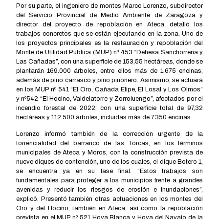
Por su parte, el ingeniero de montes Marco Lorenzo, subdirector
del Servicio Provincial de Medio Ambiente de Zaragoza y
director del proyecto de repoblación en Ateca, detalló los
trabajos concretos que se están ejecutando en la zona. Uno de
los proyectos principales es la restauración y repoblación del
Monte de Utilidad Pública (MUP) nº 453 “Dehesa Sanchorrena y
Las Cañadas”, con una superficie de 153,55 hectáreas, donde se
plantarán 169.000 árboles, entre ellos más de 1.675 encinas,
además de pino carrasco y pino piñonero. Asimismo, se actuará
en los MUP nº 541 “El Oro, Cañada Elipe, El Losal y Los Olmos”
y nº542 “El Hocino, Valdelatorre y Zorroluengo”, afectados por el
incendio forestal de 2022, con una superficie total de 97,32
hectáreas y 112.500 árboles, incluidas más de 7.350 encinas.
Lorenzo informó también de la corrección urgente de la
torrencialidad del barranco de las Torcas, en los términos
municipales de Ateca y Moros, con la construcción prevista de
nueve diques de contención, uno de los cuales, el dique Botero 1,
se encuentra ya en su fase final. “Estos trabajos son
fundamentales para proteger a los municipios frente a grandes
avenidas y reducir los riesgos de erosión e inundaciones”,
explicó. Presentó también otras actuaciones en los montes del
Oro y del Hocino, también en Ateca, así como la repoblación
prevista en el MUP nº 521 Hoya Blanca y Hoya del Navajo de la